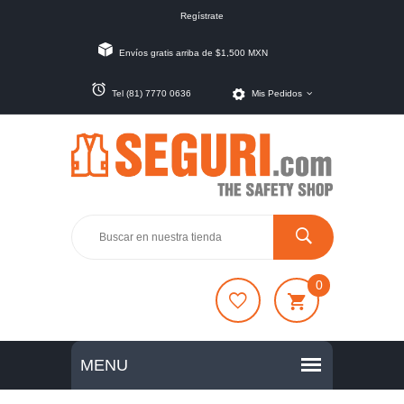
Regístrate
Envíos gratis arriba de $1,500 MXN
Tel (81) 7770 0636
Mis Pedidos
0