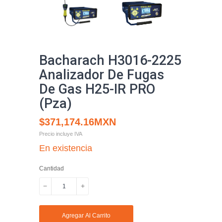
Bacharach H3016-2225
Analizador De Fugas
De Gas H25-IR PRO
(Pza)
$371,174.16MXN
Precio incluye IVA
En existencia
Cantidad
−
+
Quitar
Aumentar
uno
uno
Agregar Al Carrito