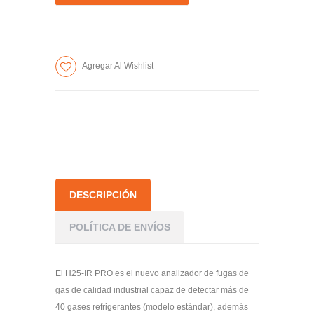
a
a
la
la
cantidad
cantidad
de
de
Agregar Al Wishlist
artículos
artículos
DESCRIPCIÓN
POLÍTICA DE ENVÍOS
El H25-IR PRO es el nuevo analizador de fugas de
gas de calidad industrial capaz de detectar más de
40 gases refrigerantes (modelo estándar), además