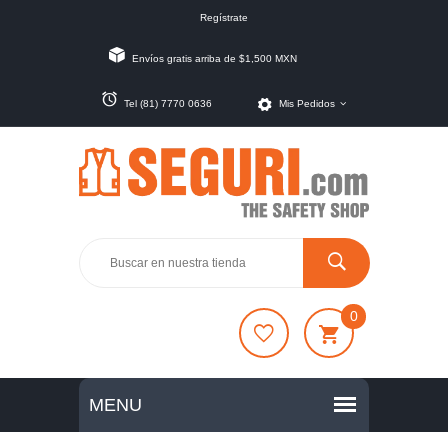
Regístrate
Envíos gratis arriba de $1,500 MXN
Tel (81) 7770 0636
Mis Pedidos
0