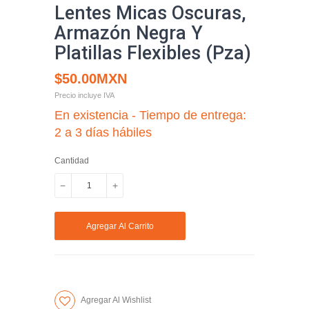
Lentes Micas Oscuras,
Armazón Negra Y
Platillas Flexibles (Pza)
$50.00MXN
Precio incluye IVA
En existencia - Tiempo de entrega:
2 a 3 días hábiles
Cantidad
−
+
Quitar
Aumentar
uno
uno
Agregar Al Carrito
a
a
la
la
cantidad
cantidad
de
de
Agregar Al Wishlist
artículos
artículos