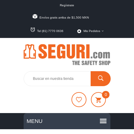
Regístrate
Envíos gratis arriba de $1,500 MXN
Tel (81) 7770 0636
Mis Pedidos
0