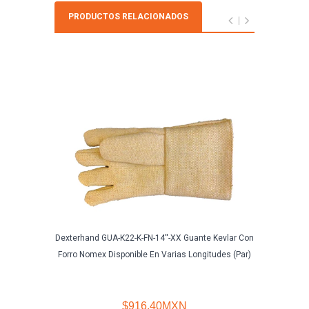
PRODUCTOS RELACIONADOS
Dexterhand GUA-K22-K-FN-14''-XX Guante Kevlar Con
Segur
Forro Nomex Disponible En Varias Longitudes (Par)
$916.40MXN