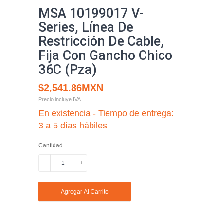
MSA 10199017 V-
Series, Línea De
Restricción De Cable,
Fija Con Gancho Chico
36C (Pza)
$2,541.86MXN
Precio incluye IVA
En existencia - Tiempo de entrega:
3 a 5 días hábiles
Cantidad
−
+
Quitar
Aumentar
uno
uno
Agregar Al Carrito
a
a
la
la