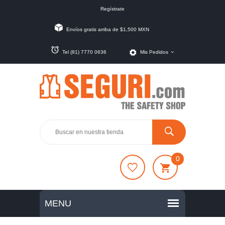
Regístrate
Envíos gratis arriba de $1,500 MXN
Tel (81) 7770 0636
Mis Pedidos
0