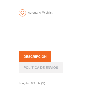
cantidad
cantidad
de
de
Agregar Al Wishlist
artículos
artículos
DESCRIPCIÓN
POLÍTICA DE ENVÍOS
Longitud 0.9 mts (3')