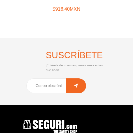
$916.40MXN
SUSCRÍBETE
¡Entérate de nuestras promociones antes
que nadie!