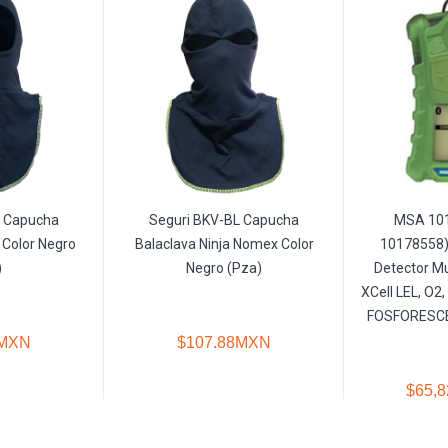
L Capucha
Seguri BKV-BL Capucha
MSA 10
Color Negro
Balaclava Ninja Nomex Color
10178558)
)
Negro (Pza)
Detector Mu
XCell LEL, O2
FOSFORESCE
8MXN
$107.88MXN
$65,