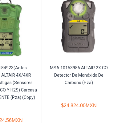
184923(Antes
MSA 10153986 ALTAIR 2X CO
MSA 1
 ALTAIR 4X/4XR
Detector De Monóxido De
Detector
ltigas (Sensores
Carbono (Pza)
, CO Y H2S) Carcasa
NTE (Pza) (Copy)
$24,824.00MXN
$
824.56MXN