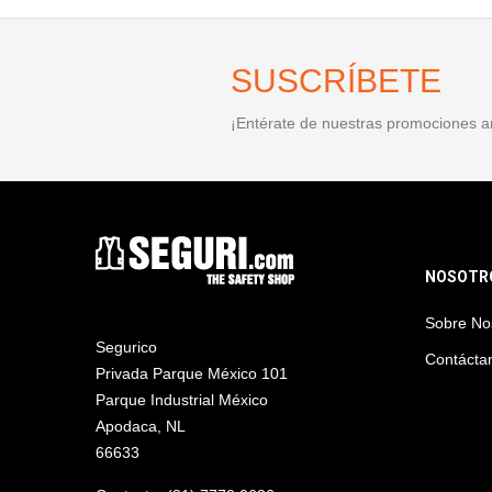
SUSCRÍBETE
¡Entérate de nuestras promociones a
NOSOTR
Sobre No
Segurico
Contácta
Privada Parque México 101
Parque Industrial México
Apodaca, NL
66633