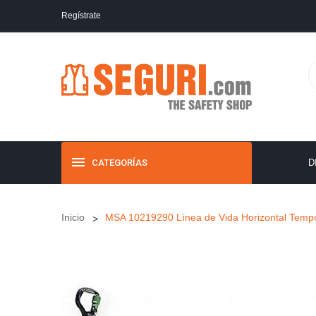
Regístrate
CATEGORÍAS
D
Inicio
MSA 10219290 Línea de Vida Horizontal Tempo