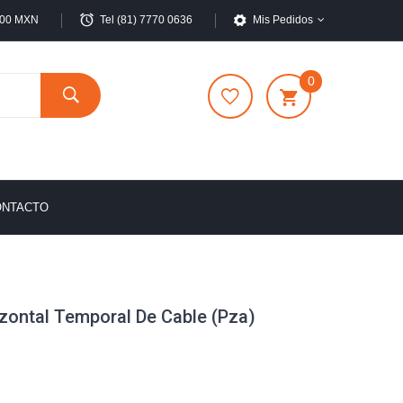
,500 MXN
Tel (81) 7770 0636
Mis Pedidos
0
ONTACTO
zontal Temporal De Cable (Pza)