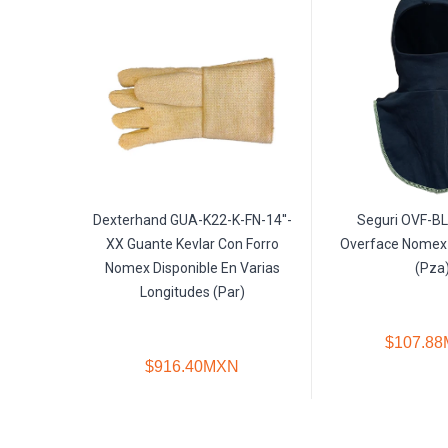
Dexterhand GUA-K22-K-FN-14''-
Seguri OVF-B
XX Guante Kevlar Con Forro
Overface Nomex 
Nomex Disponible En Varias
(Pza
Longitudes (Par)
$107.8
$916.40MXN