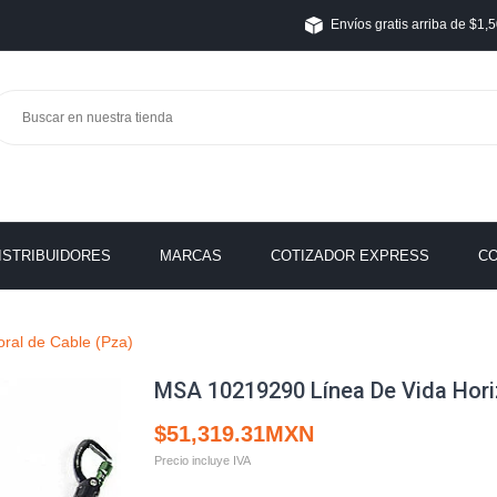
Envíos gratis arriba de $1
ISTRIBUIDORES
MARCAS
COTIZADOR EXPRESS
C
ral de Cable (Pza)
MSA 10219290 Línea De Vida Hori
$51,319.31MXN
Precio incluye IVA