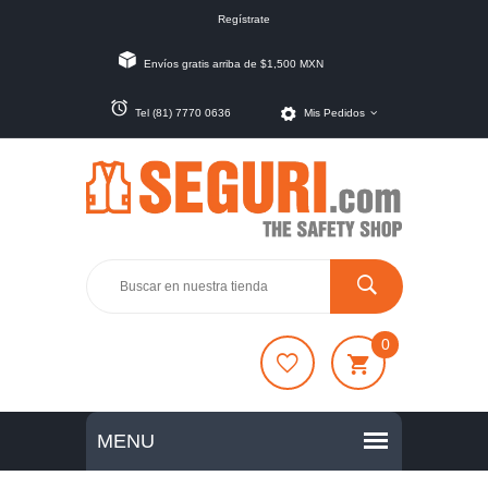
Regístrate
Envíos gratis arriba de $1,500 MXN
Tel (81) 7770 0636
Mis Pedidos
0