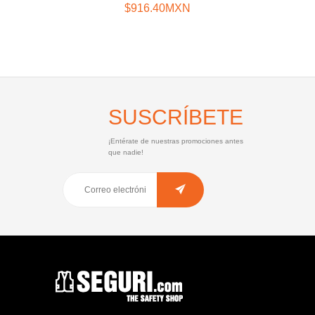
$916.40MXN
SUSCRÍBETE
¡Entérate de nuestras promociones antes
que nadie!