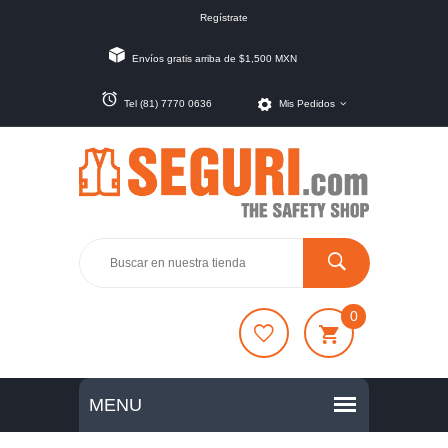
Regístrate
Envíos gratis arriba de $1,500 MXN
Tel (81) 7770 0636
Mis Pedidos
0